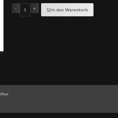
-
+
In den Warenkorb
llbar