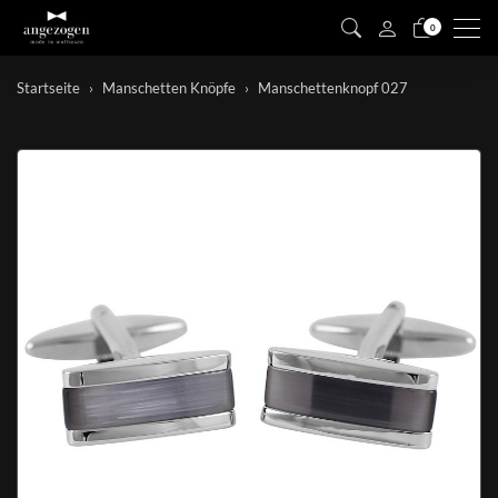
Men
0
Startseite
Manschetten Knöpfe
Manschettenknopf 027