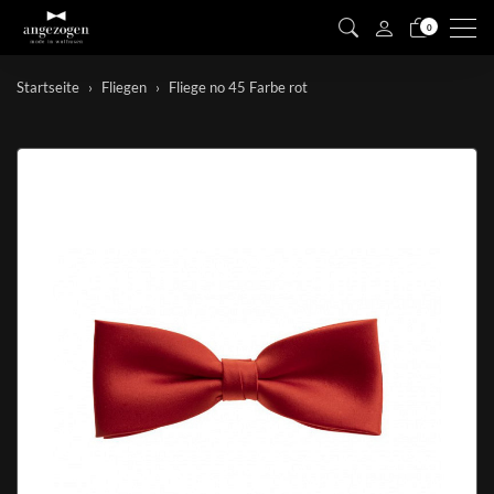
Men
0
Startseite
Fliegen
Fliege no 45 Farbe rot