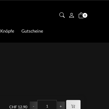
0
 Knöpfe
Gutscheine
-
+
CHF 12.90