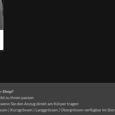
e-Shop?
ild zu Ihnen passen
, wenn Sie den Anzug direkt am Körper tragen
sen | Kurzgrössen | Langgrössen | Übergrössen verfügbar im Stor